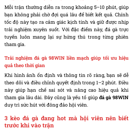
Mỗi trận thường diễn ra trong khoảng 5–10 phút, giúp
bạn không phải chờ đợi quá lâu để biết kết quả. Chính
tốc độ này tạo ra cảm giác kịch tính và giữ được nhịp
trải nghiệm xuyên suốt. Với đặc điểm này, đá gà trực
tuyến luôn mang lại sự hứng thú trong từng phiên
tham gia.
Trải nghiệm đá gà 98WIN liền mạch giúp tối ưu hiệu
quả theo thời gian
Khi hình ảnh ổn định và thông tin rõ ràng, bạn sẽ dễ
theo dõi và điều chỉnh quyết định trong 1–2 phút. Điều
này giúp hạn chế sai sót và nâng cao hiệu quả khi
tham gia lâu dài. Đây cũng là yếu tố giúp
đá gà 98WIN
duy trì sức hút với đông đảo hội viên.
3 kèo đá gà đang hot mà hội viên nên biết
trước khi vào trận