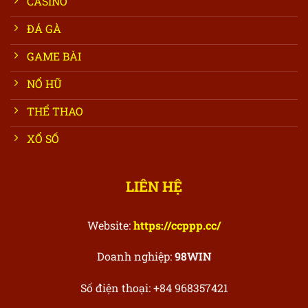
CASINO
ĐÁ GÀ
GAME BÀI
NỔ HŨ
THỂ THAO
XỔ SỐ
LIÊN HỆ
Website:
https://ccppp.cc/
Doanh nghiệp:
98WIN
Số điện thoại: +84 968357421