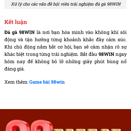
Xử lý cho các vấn đề hội viên trải nghiệm đá gà 98WIN
Kết luận
Đá gà 98WIN
là nơi bạn hòa mình vào không khí sôi
động và tận hưởng từng khoảnh khắc đầy cảm xúc.
Khi chủ động nắm bắt cơ hội, bạn sẽ cảm nhận rõ sự
khác biệt trong từng trải nghiệm. Bắt đầu
98WIN
ngay
hôm nay để không bỏ lỡ những giây phút bùng nổ
đáng giá.
Xem thêm:
Game bài 98win