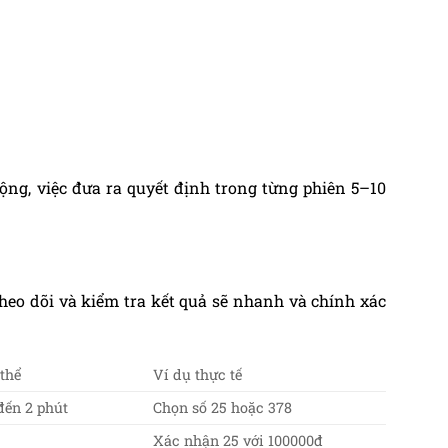
ộng, việc đưa ra quyết định trong từng phiên 5–10
theo dõi và kiểm tra kết quả sẽ nhanh và chính xác
 thể
Ví dụ thực tế
đến 2 phút
Chọn số 25 hoặc 378
Xác nhận 25 với 100000đ