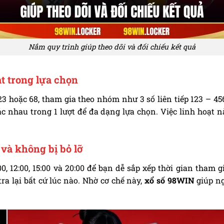
Nắm quy trình giúp theo dõi và đối chiếu kết quả
ạt trong lựa chọn
23 hoặc 68, tham gia theo nhóm như 3 số liên tiếp 123 – 45
ác nhau trong 1 lượt để đa dạng lựa chọn. Việc linh hoạt 
 và không bị bỏ lỡ
, 12:00, 15:00 và 20:00 để bạn dễ sắp xếp thời gian tham 
tra lại bất cứ lúc nào. Nhờ cơ chế này,
xổ số 98WIN
giúp ng