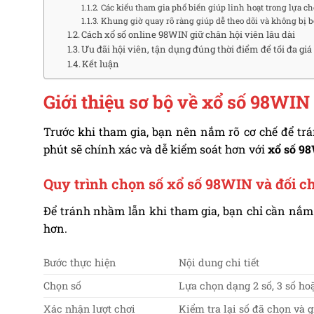
Các kiểu tham gia phổ biến giúp linh hoạt trong lựa c
Khung giờ quay rõ ràng giúp dễ theo dõi và không bị b
Cách xổ số online 98WIN giữ chân hội viên lâu dài
Ưu đãi hội viên, tận dụng đúng thời điểm để tối đa giá 
Kết luận
Giới thiệu sơ bộ về xổ số 98WI
Trước khi tham gia, bạn nên nắm rõ cơ chế để trá
phút sẽ chính xác và dễ kiểm soát hơn với
xổ số 9
Quy trình chọn số xổ số 98WIN và đối c
Để tránh nhầm lẫn khi tham gia, bạn chỉ cần nắm r
hơn.
Bước thực hiện
Nội dung chi tiết
Chọn số
Lựa chọn dạng 2 số, 3 số ho
Xác nhận lượt chơi
Kiểm tra lại số đã chọn và gi