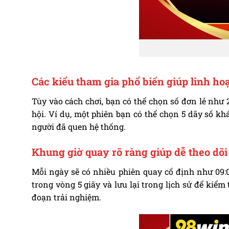
Các kiểu tham gia phổ biến giúp linh ho
Tùy vào cách chơi, bạn có thể chọn số đơn lẻ như 
hội. Ví dụ, một phiên bạn có thể chọn 5 dãy số kh
người đã quen hệ thống.
Khung giờ quay rõ ràng giúp dễ theo dõi
Mỗi ngày sẽ có nhiều phiên quay cố định như 09:00
trong vòng 5 giây và lưu lại trong lịch sử để kiểm 
đoạn trải nghiệm.