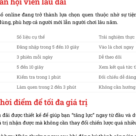
n hội viên lâu dài
ố online đang trở thành lựa chọn quen thuộc nhờ sự tiện
ùng, phù hợp cả người mới lẫn người chơi lâu năm.
Số liệu cụ thể
Trải nghiệm thực 
Đăng nhập trong 5 đến 10 giây
Vào là chơi ngay
3 phiên mỗi ngày
Dễ theo dõi
5 đến 10 giây
Xem kết quả tức t
Kiểm tra trong 1 phút
Đối chiếu dễ dàn
Làm quen trong 2 đến 3 phút
Không cần hướng
hời điểm để tối đa giá trị
u đãi được thiết kế để giúp bạn “tăng lực” ngay từ đầu và d
iá trị nhận được mà không cần thay đổi chiến lược quá nhiề