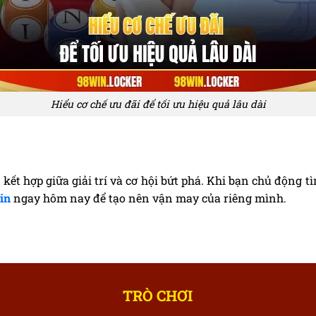
Hiểu cơ chế ưu đãi để tối ưu hiệu quả lâu dài
ết hợp giữa giải trí và cơ hội bứt phá. Khi bạn chủ động t
in
ngay hôm nay để tạo nên vận may của riêng mình.
TRÒ CHƠI