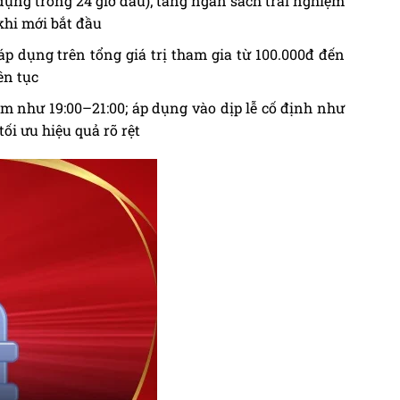
ụng trong 24 giờ đầu); tăng ngân sách trải nghiệm
khi mới bắt đầu
p dụng trên tổng giá trị tham gia từ 100.000đ đến
ên tục
m như 19:00–21:00; áp dụng vào dịp lễ cố định như
ối ưu hiệu quả rõ rệt