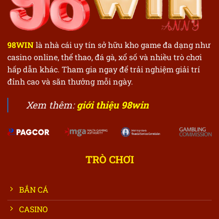
98WIN
là nhà cái uy tín sở hữu kho game đa dạng như
casino online, thể thao, đá gà, xổ số và nhiều trò chơi
hấp dẫn khác. Tham gia ngay để trải nghiệm giải trí
đỉnh cao và săn thưởng mỗi ngày.
Xem thêm:
giới thiệu 98win
TRÒ CHƠI
BẮN CÁ
CASINO