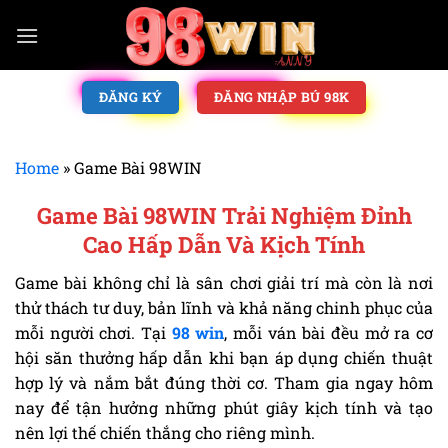
ĐĂNG KÝ
ĐĂNG NHẬP BÚ 98K
Home
»
Game Bài 98WIN
Game Bài 98WIN Trải Nghiệm Đỉnh
Cao Hấp Dẫn Và Kịch Tính
Game bài không chỉ là sân chơi giải trí mà còn là nơi
thử thách tư duy, bản lĩnh và khả năng chinh phục của
mỗi người chơi. Tại
98 win
, mỗi ván bài đều mở ra cơ
hội săn thưởng hấp dẫn khi bạn áp dụng chiến thuật
hợp lý và nắm bắt đúng thời cơ. Tham gia ngay hôm
nay để tận hưởng những phút giây kịch tính và tạo
nên lợi thế chiến thắng cho riêng mình.