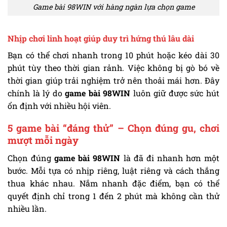
Game bài 98WIN với hàng ngàn lựa chọn game
Nhịp chơi linh hoạt giúp duy trì hứng thú lâu dài
Bạn có thể chơi nhanh trong 10 phút hoặc kéo dài 30
phút tùy theo thời gian rảnh. Việc không bị gò bó về
thời gian giúp trải nghiệm trở nên thoải mái hơn. Đây
chính là lý do
game bài 98WIN
luôn giữ được sức hút
ổn định với nhiều hội viên.
5 game bài “đáng thử” – Chọn đúng gu, chơi
mượt mỗi ngày
Chọn đúng
game bài 98WIN
là đã đi nhanh hơn một
bước. Mỗi tựa có nhịp riêng, luật riêng và cách thắng
thua khác nhau. Nắm nhanh đặc điểm, bạn có thể
quyết định chỉ trong 1 đến 2 phút mà không cần thử
nhiều lần.