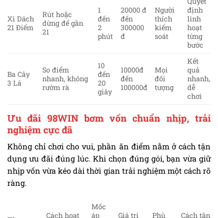
Quyết
1
20000 đ
Người
định
Rút hoặc
Xì Dách
đến
đến
thích
linh
dừng để gần
21 Điểm
2
300000
kiểm
hoạt
21
phút
đ
soát
từng
bước
Kết
10
So điểm
10000đ
Mọi
quả
Ba Cây
đến
nhanh, không
đến
đối
nhanh,
3 Lá
20
rườm rà
100000đ
tượng
dễ
giây
chơi
Ưu đãi 98WIN bơm vốn chuẩn nhịp, trải
nghiệm cực đã
Không chỉ chơi cho vui, phần ăn điểm nằm ở cách tận
dụng ưu đãi đúng lúc. Khi chọn đúng gói, bạn vừa giữ
nhịp vốn vừa kéo dài thời gian trải nghiệm một cách rõ
ràng.
Mốc
Cách hoạt
áp
Giá trị
Phù
Cách tận