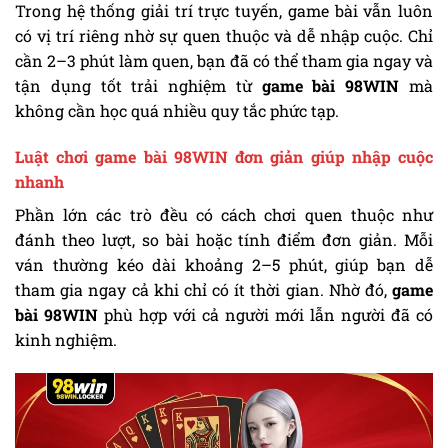
Trong hệ thống giải trí trực tuyến, game bài vẫn luôn
có vị trí riêng nhờ sự quen thuộc và dễ nhập cuộc. Chỉ
cần 2–3 phút làm quen, bạn đã có thể tham gia ngay và
tận dụng tốt trải nghiệm từ
game bài 98WIN
mà
không cần học quá nhiều quy tắc phức tạp.
Luật chơi game bài 98WIN đơn giản giúp nhập cuộc
nhanh
Phần lớn các trò đều có cách chơi quen thuộc như
đánh theo lượt, so bài hoặc tính điểm đơn giản. Mỗi
ván thường kéo dài khoảng 2–5 phút, giúp bạn dễ
tham gia ngay cả khi chỉ có ít thời gian. Nhờ đó,
game
bài 98WIN
phù hợp với cả người mới lẫn người đã có
kinh nghiệm.