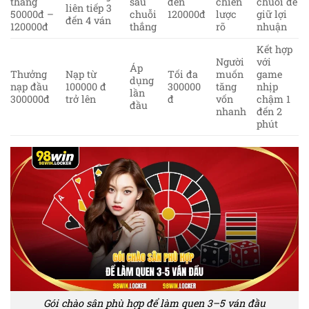
thắng
sau
đến
chiến
chuỗi để
liên tiếp 3
50000đ –
chuỗi
120000đ
lược
giữ lợi
đến 4 ván
120000đ
thắng
rõ
nhuận
Kết hợp
Người
với
Áp
Thưởng
Nạp từ
Tối đa
muốn
game
dụng
nạp đầu
100000 đ
300000
tăng
nhịp
lần
300000đ
trở lên
đ
vốn
chậm 1
đầu
nhanh
đến 2
phút
Gói chào sân phù hợp để làm quen 3–5 ván đầu