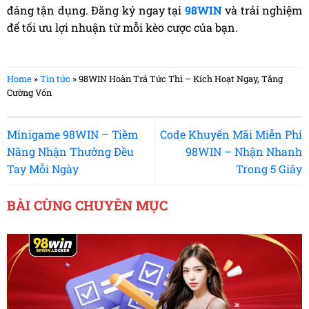
đáng tận dụng. Đăng ký ngay tại
98WIN
và trải nghiệm
để tối ưu lợi nhuận từ mỗi kèo cược của bạn.
Home
»
Tin tức
»
98WIN Hoàn Trả Tức Thì – Kích Hoạt Ngay, Tăng
Cường Vốn
Minigame 98WIN – Tiềm
Code Khuyến Mãi Miễn Phí
Năng Nhận Thưởng Đều
98WIN – Nhận Nhanh
Tay Mỗi Ngày
Trong 5 Giây
BÀI CÙNG CHUYÊN MỤC