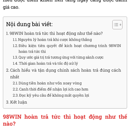
giá cao.
Nội dung bài viết:
98WIN hoàn trả tức thì hoạt động như thế nào?
Nguyên lý hoàn trả khi cược không thắng
Điều kiện tiên quyết để kích hoạt chương trình 98WIN
hoàn trả tức thì
Quy ước giá trị trả tương ứng với từng sảnh cược
Thời gian hoàn trả và tốc độ xử lý
Cách hiểu và tận dụng chính sách hoàn trả đúng cách
nhất
Dùng tiền hoàn như vốn xoay vòng
Canh thời điểm để nhận lợi ích cao hơn
Đọc kỹ yêu cầu để không mất quyền lợi
Kết luận
98WIN hoàn trả tức thì hoạt động như thế
nào?