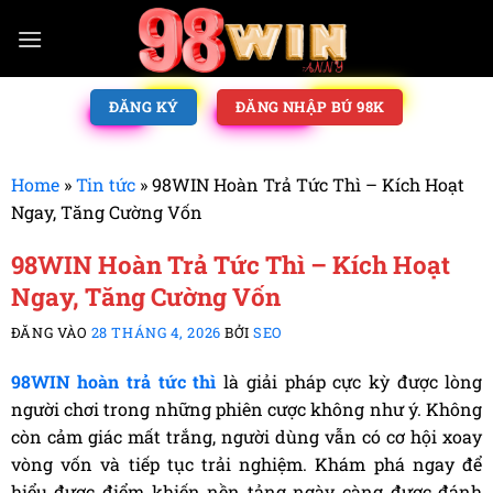
ĐĂNG KÝ
ĐĂNG NHẬP BÚ 98K
Home
»
Tin tức
»
98WIN Hoàn Trả Tức Thì – Kích Hoạt
Ngay, Tăng Cường Vốn
98WIN Hoàn Trả Tức Thì – Kích Hoạt
Ngay, Tăng Cường Vốn
ĐĂNG VÀO
28 THÁNG 4, 2026
BỞI
SEO
98WIN hoàn trả tức thì
là giải pháp cực kỳ được lòng
người chơi trong những phiên cược không như ý. Không
còn cảm giác mất trắng, người dùng vẫn có cơ hội xoay
vòng vốn và tiếp tục trải nghiệm. Khám phá ngay để
hiểu được điểm khiến nền tảng ngày càng được đánh