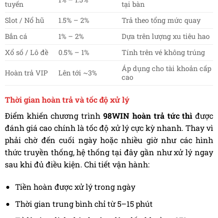
tuyến
tại bàn
Slot / Nổ hũ
1.5% – 2%
Trả theo tổng mức quay
Bắn cá
1% – 2%
Dựa trên lượng xu tiêu hao
Xổ số / Lô đề
0.5% – 1%
Tính trên vé không trúng
Áp dụng cho tài khoản cấp
Hoàn trả VIP
Lên tới ~3%
cao
Thời gian hoàn trả và tốc độ xử lý
Điểm khiến chương trình
98WIN hoàn trả tức thì
được
đánh giá cao chính là tốc độ xử lý cực kỳ nhanh. Thay vì
phải chờ đến cuối ngày hoặc nhiều giờ như các hình
thức truyền thống, hệ thống tại đây gần như xử lý ngay
sau khi đủ điều kiện. Chi tiết vận hành:
Tiền hoàn được xử lý trong ngày
Thời gian trung bình chỉ từ 5–15 phút