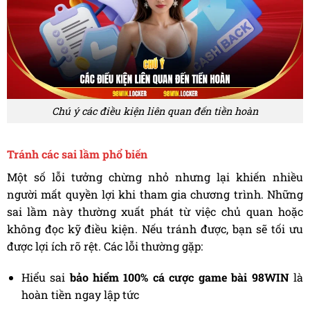
Chú ý các điều kiện liên quan đến tiền hoàn
Tránh các sai lầm phổ biến
Một số lỗi tưởng chừng nhỏ nhưng lại khiến nhiều
người mất quyền lợi khi tham gia chương trình. Những
sai lầm này thường xuất phát từ việc chủ quan hoặc
không đọc kỹ điều kiện. Nếu tránh được, bạn sẽ tối ưu
được lợi ích rõ rệt. Các lỗi thường gặp:
Hiểu sai
bảo hiểm 100% cá cược game bài 98WIN
là
hoàn tiền ngay lập tức