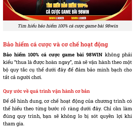
Tìm hiểu bảo hiểm 100% cá cược game bài 98win
Bảo hiểm cá cược và cơ chế hoạt động
Bảo hiểm 100% cá cược game bài 98WIN
không phải
kiểu “thua là được hoàn ngay”, mà sẽ vận hành theo một
bộ quy tắc cụ thể dưới đây để đảm bảo minh bạch cho
tất cả người chơi.
Quy ước về quá trình vận hành cơ bản
Để dễ hình dung, cơ chế hoạt động của chương trình có
thể hiểu theo từng bước rõ ràng dưới đây. Chỉ cần làm
đúng quy trình, bạn sẽ không lo bị sót quyền lợi khi
tham gia.