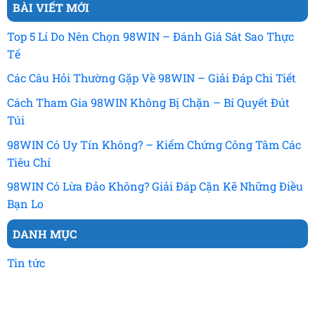
BÀI VIẾT MỚI
Top 5 Lí Do Nên Chọn 98WIN – Đánh Giá Sát Sao Thực
Tế
Các Câu Hỏi Thường Gặp Về 98WIN – Giải Đáp Chi Tiết
Cách Tham Gia 98WIN Không Bị Chặn – Bí Quyết Đút
Túi
98WIN Có Uy Tín Không? – Kiểm Chứng Công Tâm Các
Tiêu Chí
98WIN Có Lừa Đảo Không? Giải Đáp Cặn Kẽ Những Điều
Bạn Lo
DANH MỤC
Tin tức