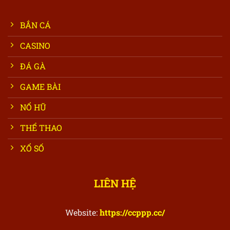
BẮN CÁ
CASINO
ĐÁ GÀ
GAME BÀI
NỔ HŨ
THỂ THAO
XỔ SỐ
LIÊN HỆ
Website:
https://ccppp.cc/